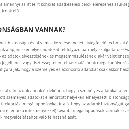
 amennyi az itt leírt konkrét adatkezelési célok eléréséhez szüksé
írnak elő.
TONSÁGBAN VANNAK?
nak biztonsága és bizalmas kezelése mellett. Megfelelő technikai é
nk alapján személyes adatokat feldolgozó bármely szolgáltató és/v
n – az adatok elvesztésének és megsemmisülésének, akár véletlens
k jogellenes vagy tisztességtelen felhasználásának megakadályozá
igurálják, hogy a személyes és azonosító adatokat csak akkor haszná
árást alkalmazunk annak érdekében, hogy a személyes adatokat a fe
ott személyes adatokat ellenőrzött helyeken elhelyezett, biztonság
titoktartási megállapodásokat ír alá, hogy az adatok biztonságát g
llami ellenőrző intézményekkel) további megállapodások vannak érv
sok megvalósításához való felhasználását.