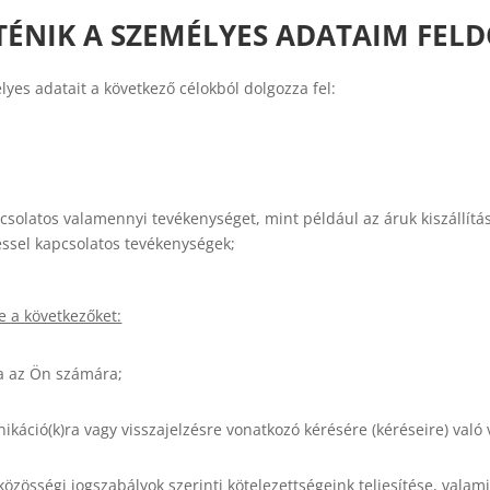
TÉNIK A SZEMÉLYES ADATAIM FEL
yes adatait a következő célokból dolgozza fel:
olatos valamennyi tevékenységet, mint például az áruk kiszállítás
téssel kapcsolatos tevékenységek;
e a következőket:
sa az Ön számára;
áció(k)ra vagy visszajelzésre vonatkozó kérésére (kéréseire) való 
zösségi jogszabályok szerinti kötelezettségeink teljesítése, valam