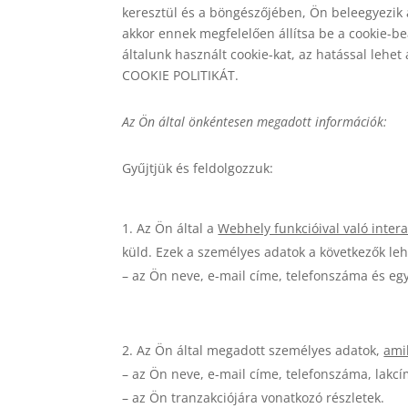
keresztül és a böngészőjében, Ön beleegyezik 
akkor ennek megfelelően állítsa be a cookie-beá
általunk használt cookie-kat, az hatással lehe
COOKIE POLITIKÁT.
Az Ön által önkéntesen megadott információk:
Gyűjtjük és feldolgozzuk:
Az Ön által a
Webhely funkcióival való inter
küld. Ezek a személyes adatok a következők le
– az Ön neve, e-mail címe, telefonszáma és eg
Az Ön által megadott személyes adatok,
ami
– az Ön neve, e-mail címe, telefonszáma, lakcí
– az Ön tranzakciójára vonatkozó részletek.