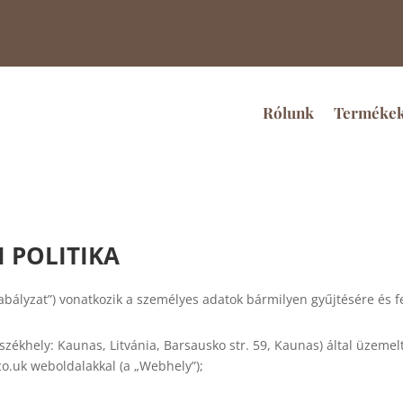
Rólunk
Terméke
 POLITIKA
abályzat”) vonatkozik a személyes adatok bármilyen gyűjtésére és f
 (székhely: Kaunas, Litvánia, Barsausko str. 59, Kaunas) által 
.uk weboldalakkal (a „Webhely”);