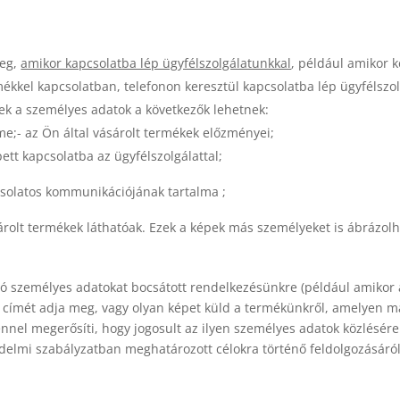
meg,
amikor kapcsolatba lép ügyfélszolgálatunkkal
, például amikor 
ékkel kapcsolatban, telefonon keresztül kapcsolatba lép ügyfélszol
Ezek a személyes adatok a következők lehetnek:
me;- az Ön által vásárolt termékek előzményei;
ett kapcsolatba az ügyfélszolgálattal;
pcsolatos kommunikációjának tartalma ;
rolt termékek láthatóak. Ezek a képek más személyeket is ábrázolh
személyes adatokat bocsátott rendelkezésünkre (például amikor az
címét adja meg, vagy olyan képet küld a termékünkről, amelyen má
el megerősíti, hogy jogosult az ilyen személyes adatok közlésére v
édelmi szabályzatban meghatározott célokra történő feldolgozásár