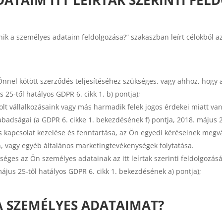
nik a személyes adataim feldolgozása?” szakaszban leírt célokból az
nnel kötött szerződés teljesítéséhez szükséges, vagy ahhoz, hogy 
25-től hatályos GDPR 6. cikk 1. b) pontja);
lt vállalkozásaink vagy más harmadik felek jogos érdekei miatt van
abadságai (a GDPR 6. cikke 1. bekezdésének f) pontja, 2018. május 2
s kapcsolat kezelése és fenntartása, az Ön egyedi kéréseinek megvá
, vagy egyéb általános marketingtevékenységek folytatása.
ges az Ön személyes adatainak az itt leírtak szerinti feldolgozás
május 25-től hatályos GDPR 6. cikk 1. bekezdésének a) pontja);
 A SZEMÉLYES ADATAIMAT?