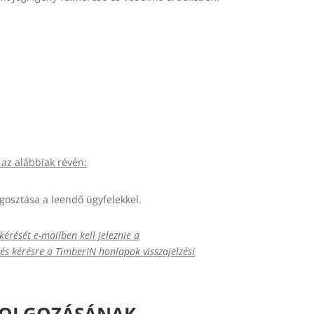
az alábbiak révén:
gosztása a leendő ügyfelekkel.
kérését e-mailben kell jeleznie a
 és kérésre a TimberIN honlapok visszajelzési
LDOLGOZÁSÁNAK