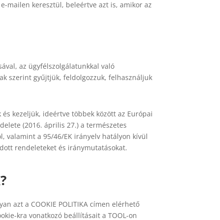
e-mailen keresztül, beleértve azt is, amikor az
val, az ügyfélszolgálatunkkal való
k szerint gyűjtjük, feldolgozzuk, felhasználjuk
s kezeljük, ideértve többek között az Európai
elete (2016. április 27.) a természetes
 valamint a 95/46/EK irányelv hatályon kívül
adott rendeleteket és iránymutatásokat.
?
gyan azt a COOKIE POLITIKA címen elérhető
ookie-kra vonatkozó beállításait a TOOL-on