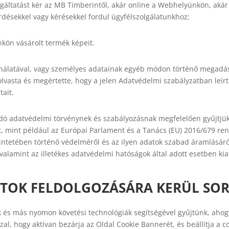
lgáltatást kér az MB Timberintől, akár online a Webhelyünkön, akár 
érdésekkel vagy kérésekkel fordul ügyfélszolgálatunkhoz;
nkön vásárolt termék képeit.
nálatával, vagy személyes adatainak egyéb módon történő megadásá
lvasta és megértette, hogy a jelen Adatvédelmi szabályzatban leírta
ait.
ó adatvédelmi törvénynek és szabályozásnak megfelelően gyűjtjük é
t, mint például az Európai Parlament és a Tanács (EU) 2016/679 rend
ntetében történő védelméről és az ilyen adatok szabad áramlásáról,
 valamint az illetékes adatvédelmi hatóságok által adott esetben ki
ATOK FELDOLGOZÁSÁRA KERÜL SOR
k és más nyomon követési technológiák segítségével gyűjtünk, aho
zal, hogy aktívan bezárja az Oldal Cookie Bannerét, és beállítja a c