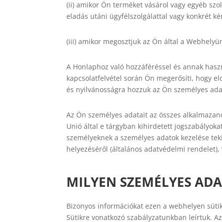
(ii) amikor Ön terméket vásárol vagy egyéb szo
eladás utáni ügyfélszolgálattal vagy konkrét k
(iii) amikor megosztjuk az Ön által a Webhelyü
A Honlaphoz való hozzáféréssel és annak hasz
kapcsolatfelvétel során Ön megerősíti, hogy elo
és nyilvánosságra hozzuk az Ön személyes adat
Az Ön személyes adatait az összes alkalmazand
Unió által e tárgyban kihirdetett jogszabályoka
személyeknek a személyes adatok kezelése teki
helyezéséről (általános adatvédelmi rendelet),
MILYEN SZEMÉLYES AD
Bizonyos információkat ezen a webhelyen süti
Sütikre vonatkozó szabályzatunkban leírtuk. Az