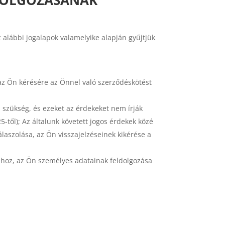
 alábbi jogalapok valamelyike alapján gyűjtjük
az Ön kérésére az Önnel való szerződéskötést
 szükség, és ezeket az érdekeket nem írják
5-től); Az általunk követett jogos érdekek közé
laszolása, az Ön visszajelzéseinek kikérése a
ához, az Ön személyes adatainak feldolgozása