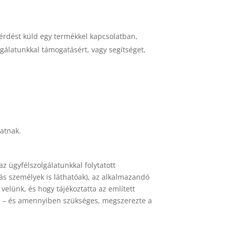
kérdést küld egy termékkel kapcsolatban,
gálatunkkal támogatásért, vagy segítséget,
atnak.
 ügyfélszolgálatunkkal folytatott
s személyek is láthatóak), az alkalmazandó
elünk, és hogy tájékoztatta az említett
ól – és amennyiben szükséges, megszerezte a