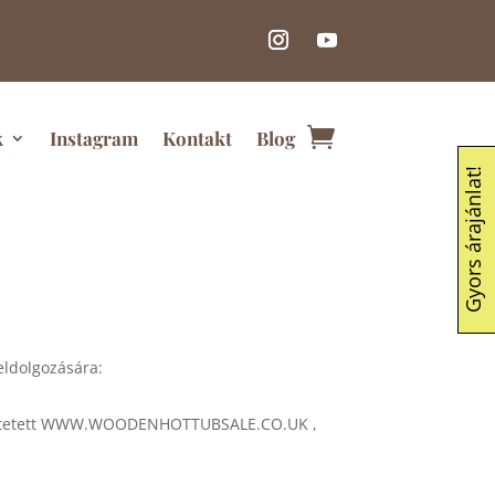
k
Instagram
Kontakt
Blog
Gyors árajánlat!
eldolgozására:
üzemeltetett WWW.WOODENHOTTUBSALE.CO.UK ,